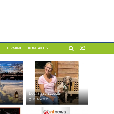
E
TERMINE
KONTAKT
uf der „Newstrend Messe“ 2024 bei Fa. Möbel-
König.
Loona Labradoodle
12. Mai 2025