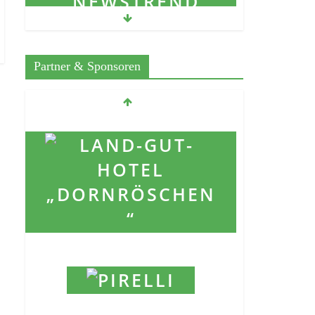
Partner & Sponsoren
Besucht uns auf der „Newstrend Messe“ 2024 bei
Fa. Möbel-Kempf in Bad König.
4. Oktober 2024
Förderprojekt „Charly“
17. Februar 2022