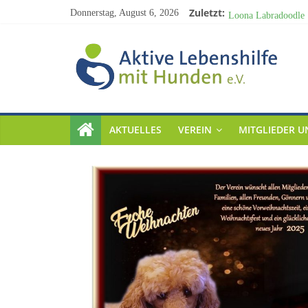
Zuletzt:
Donnerstag, August 6, 2026
Loona Labradoodle
Weihnachten 2024
Besucht uns auf de
Förderprojekt „Char
Weihnachten 2025
AKTUELLES
VEREIN
MITGLIEDER U