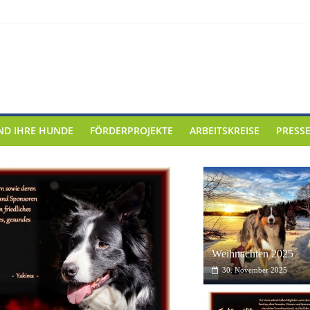
r „Newstrend Messe“ 2024 bei Fa. Möbel-Kempf in Bad König.
ly“
ND IHRE HUNDE
FÖRDERPROJEKTE
ARBEITSKREISE
PRESS
Aktuelles
Allgemein
Besucht uns a
Kempf in Bad 
4. Oktober 2024
Weihnachten 2025
30. November 2025