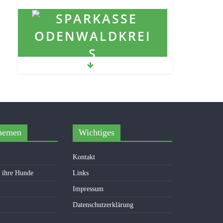
Förderprojekt „Santo“
11. Januar 2022
2021 … es geht weiter
12. August 2021
hemen
Wichtiges
Kontakt
d ihre Hunde
Links
Impressum
Datenschutzerklärung
Weihnachten 2025
30. November 2025