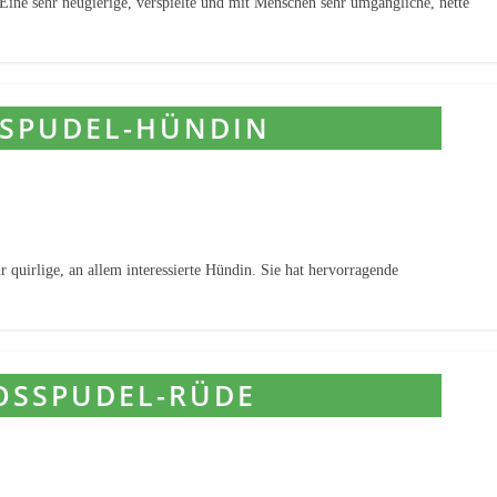
Eine sehr neugierige, verspielte und mit Menschen sehr umgängliche, nette
 quirlige, an allem interessierte Hündin. Sie hat hervorragende