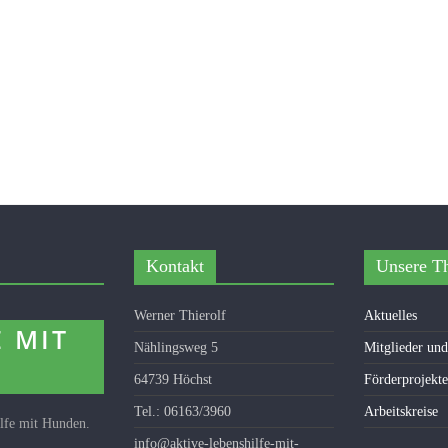
Kontakt
Unsere T
Werner Thierolf
Aktuelles
Nählingsweg 5
Mitglieder un
64739 Höchst
Förderprojekte
Tel.: 06163/3960
Arbeitskreise
ilfe mit Hunden.
info@aktive-lebenshilfe-mit-