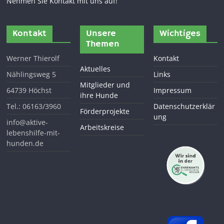
Nehmen Sie Kontakt mit uns auf!
Kontakt
Unsere
Wichtiges
Themen
Werner Thierolf
Kontakt
Aktuelles
Nählingsweg 5
Links
Mitglieder und
64739 Höchst
Impressum
ihre Hunde
Tel.: 06163/3960
Datenschutzerklär
Förderprojekte
ung
info@aktive-
Arbeitskreise
lebenshilfe-mit-
hunden.de