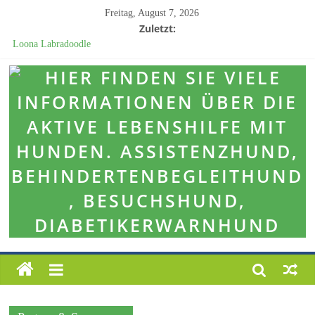
Freitag, August 7, 2026
Zuletzt:
Loona Labradoodle
Weihnachten 2024
Besucht uns auf der „Newstrend Messe“ 2024 bei Fa. Möbel-Kempf in
Bad König.
Förderprojekt „Charly“
Weihnachten 2025