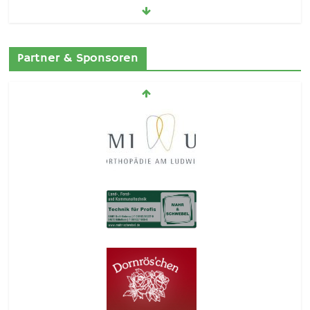
Förderprojekt „Santo“
Partner & Sponsoren
11. Januar 2022
2021 … es geht weiter
12. August 2021
Weihnachten 2025
30. November 2025