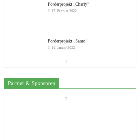
Förderprojekt „Charly“
17. Februar 2022
Förderprojekt „Santo“
11. Januar 2022
2021 … es geht weiter
Partner & Sponsoren
12. August 2021
Weihnachten 2025
30. November 2025