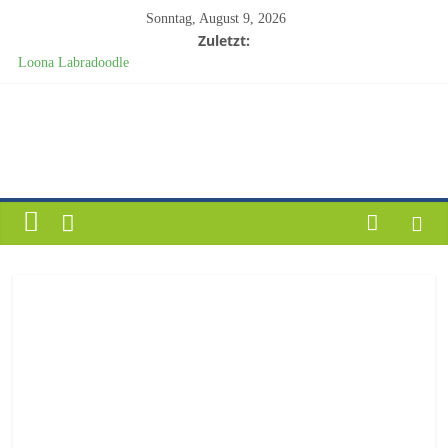
Sonntag, August 9, 2026
Zuletzt:
Loona Labradoodle
Weihnachten 2024
Besucht uns auf der „Newstrend Messe“ 2024 bei Fa. Möbel-Kempf in
Bad König.
Förderprojekt „Charly“
Weihnachten 2025